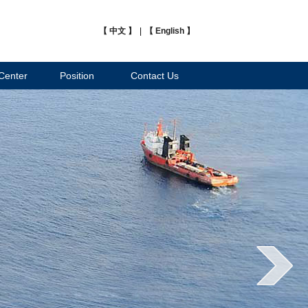
【 中文 】
|
【 English 】
Center
Position
Contact Us