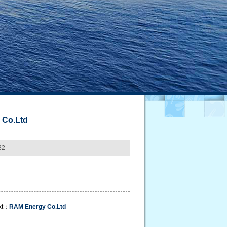
 Co.Ltd
32
xt：
RAM Energy Co.Ltd